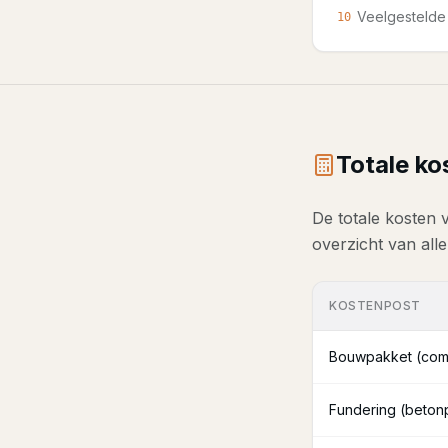
Veelgestelde
10
Totale ko
De totale kosten 
overzicht van all
KOSTENPOST
Bouwpakket (com
Fundering (betonp