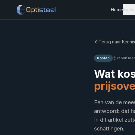
Home
Bouw
S
Terug naar Kenni
S
P
Kosten
12 min lees
V
Wat kos
S
prijsove
Een van de meest
antwoord: dat ha
In dit artikel ze
schattingen.