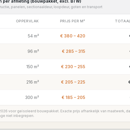
n per afmeting (bouwpakket, excl. BTW)
tructie, panelen, sectionaaldeur, loopdeur, goten en transport
OPPERVLAK
PRIJS PER M²
TOTAAL
54 m²
€ 380 – 420
96 m²
€ 285 – 315
150 m²
€ 230 – 255
216 m²
€ 205 – 225
300 m²
€ 185 – 205
 2026 voor geïsoleerd bouwpakket. Exacte prijs afhankelijk van maatwerk, d
ge niet inbegrepen.