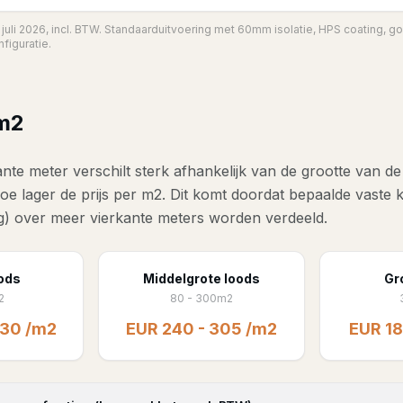
l juli 2026, incl. BTW. Standaarduitvoering met 60mm isolatie, HPS coating, 
nfiguratie.
 m2
ante meter verschilt sterk afhankelijk van de grootte van d
hoe lager de prijs per m2. Dit komt doordat bepaalde vaste 
g) over meer vierkante meters worden verdeeld.
oods
Middelgrote loods
Gr
2
80 - 300m2
530 /m2
EUR 240 - 305 /m2
EUR 18