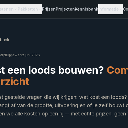
stenen
Pakketten
Prijzen
Projecten
Kennisbank
Informatie
Co
TAAL
PANELEN
DEUREN
Dakvormen
Dakpanelen
Sectionaaldeure
sbank
taalconstructie
Wandpanelen
Loopdeuren
rofielen
HPS Coating
tijd
Bijgewerkt juni 2026
erdiepingsvloer
t een loods bouwen?
Com
taal 3D
rzicht
 gestelde vragen die wij krijgen: wat kost een loods? 
ngt af van de grootte, uitvoering en of je zelf bouwt 
tten we alle kosten op een rij -- met echte prijzen, geen