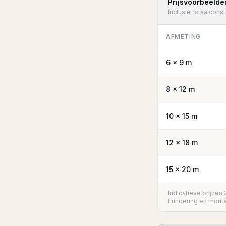
Prijsvoorbeelde
Inclusief staalcons
AFMETING
6 × 9 m
8 × 12 m
10 × 15 m
12 × 18 m
15 × 20 m
Indicatieve prijzen
Fundering en monta