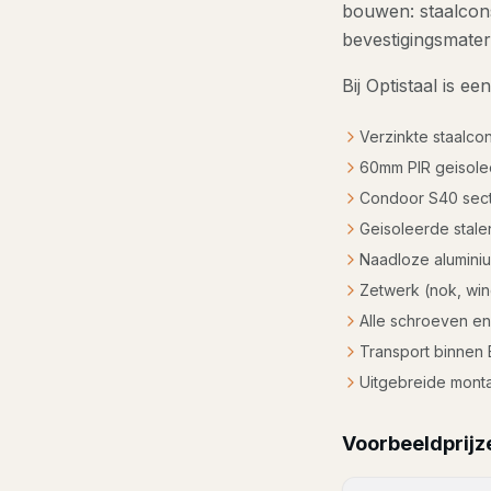
bouwen: staalcons
bevestigingsmater
Bij Optistaal is 
Verzinkte staalco
60mm PIR geisole
Condoor S40 secti
Geisoleerde stale
Naadloze aluminiu
Zetwerk (nok, win
Alle schroeven en
Transport binnen
Uitgebreide mont
Voorbeeldprijz