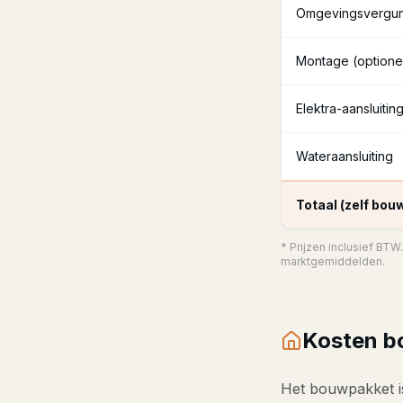
Omgevingsvergun
Montage (optione
Elektra-aansluitin
Wateraansluiting
Totaal (zelf bouw
* Prijzen inclusief BTW.
marktgemiddelden.
Kosten b
Het bouwpakket is