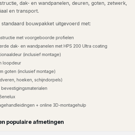
tructie, dak- en wandpanelen, deuren, goten, zetwerk,
iaal en transport.
een standaard bouwpakket uitgevoerd met:
nstructie met voorgeboorde profielen
erde dak- en wandpanelen met HPS 200 Ultra coating
onaaldeur (inclusief montage)
n loopdeur
m goten (inclusief montage)
dveren, hoeken, schijndorpels)
 bevestigingsmaterialen
 Benelux
agehandleidingen + online 3D-montagehulp
en populaire afmetingen