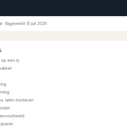
al · Bijgewerkt
15 juli 2026
L
 op een rij
pakket
ring
nning
s. laten monteren
osten
kenvoorbeeld
esparen