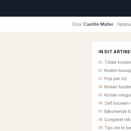
Door
Castillo Müller
· Optista
IN DIT ARTIKE
Totale kosten
01
Kosten bouw
02
Prijs per m2
03
Kosten funde
04
Kosten vergu
05
Zelf bouwen v
06
Bijkomende k
07
Compleet re
08
Tips om te b
09