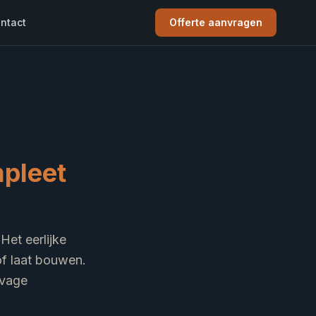
ntact
Offerte aanvragen
n
pleet
Het eerlijke
of laat bouwen.
 vage