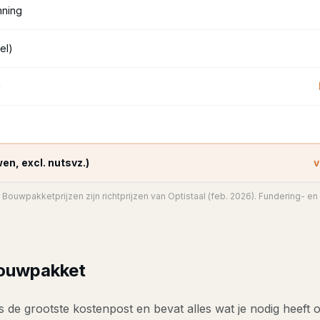
ning
el)
g
en, excl. nutsvz.)
v
 Bouwpakketprijzen zijn richtprijzen van Optistaal (feb. 2026). Fundering- en i
ouwpakket
 de grootste kostenpost en bevat alles wat je nodig heeft 