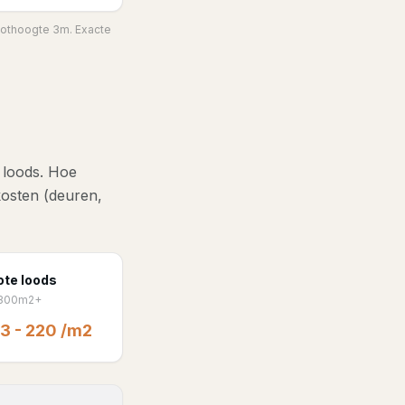
goothoogte 3m. Exacte
e loods. Hoe
kosten (deuren,
ote loods
300m2+
3 - 220 /m2