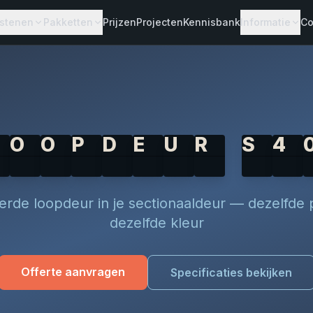
stenen
Pakketten
Prijzen
Projecten
Kennisbank
Informatie
Co
TAAL
PANELEN
DEUREN
Dakvormen
Dakpanelen
Sectionaaldeure
taalconstructie
Wandpanelen
Loopdeuren
rofielen
HPS Coating
O
O
P
D
E
U
R
S
4
erdiepingsvloer
taal 3D
- Geintegreerde Loopdeur
rde loopdeur in je sectionaaldeur — dezelfde p
dezelfde kleur
Offerte aanvragen
Specificaties bekijken