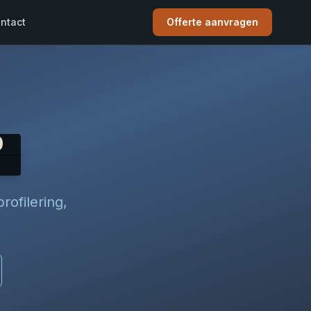
ntact
Offerte aanvragen
n
0
rofilering,