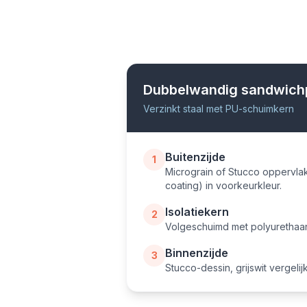
Dubbelwandig sandwich
Verzinkt staal met PU-schuimkern
Buitenzijde
1
Micrograin of Stucco oppervlakt
coating) in voorkeurkleur.
Isolatiekern
2
Volgeschuimd met polyurethaan 
Binnenzijde
3
Stucco-dessin, grijswit verge