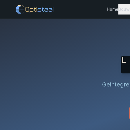
Home
Bouw
S
S
P
L
V
S
Geintegree